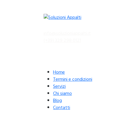
info@soluzioniappalti.it
(+39) 329 298 0121
Preventivo Gratuito
Home
Termini e condizioni
Servizi
Chi siamo
Blog
Contatti