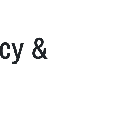
acy
&